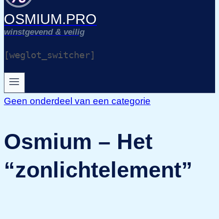
OSMIUM.PRO
winstgevend & veilig
[weglot_switcher]
Geen onderdeel van een categorie
Osmium – Het
“zonlichtelement”