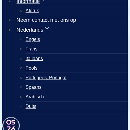
Informatie
Afdruk
Neem contact met ons op
Nederlands
Engels
Frans
Italiaans
Pools
Portugees, Portugal
Spaans
Arabisch
Duits