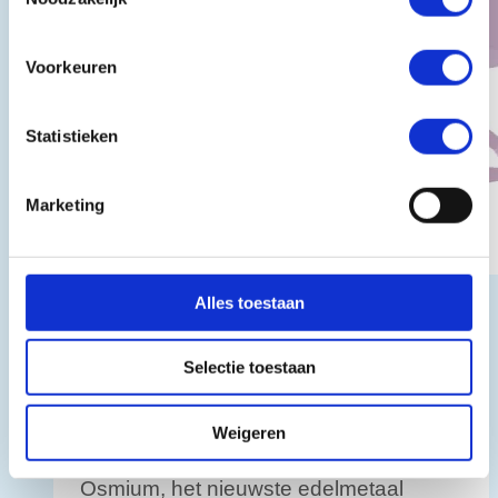
Voorkeuren
Statistieken
Marketing
Alles toestaan
Geen onderdeel van een categorie
Selectie toestaan
Osmium, het nieuwste edelmetaal
Weigeren
Door
Kumm3r3r
15 september 2022
28 november 2023
Osmium, het nieuwste edelmetaal