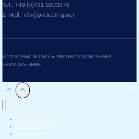
Tel.: +49 (0)721 9203879
E-Mail: info@protecting.net
© 2026 OSMIUM.PRO by PROTECTING INTERNET
SERVICES GMBH
Osmium als investering
Platina ring 950
Osmium prijs