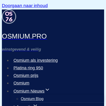
Doorgaan naar inhoud
OSMIUM.PRO
winstgevend & veilig
Osmium als investering
Platina ring 950
Osmium prijs
Osmium
Osmium Nieuws
Osmium Blog