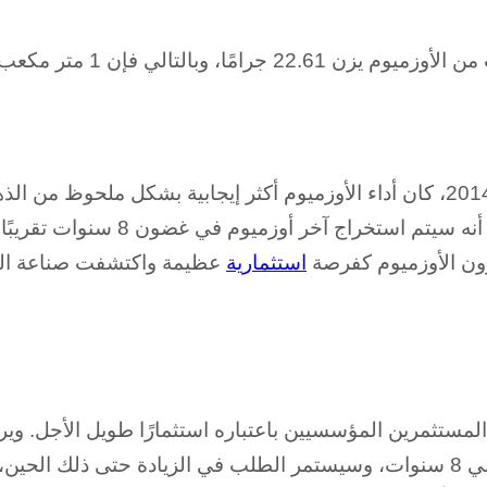
بمعدل 20% سنويًا. وإذا أخذت في الاعتبا
رون الأوزميوم كفرصة
استثمارية
عظيمة واكتشفت صناعة المج
 المستثمرين المؤسسيين باعتباره استثمارًا طويل الأجل. وي
فرص تمويل الأوزميوم سوف تستنفد بالكامل في حوالي 8 سنوات، وسيستمر الطلب في ال