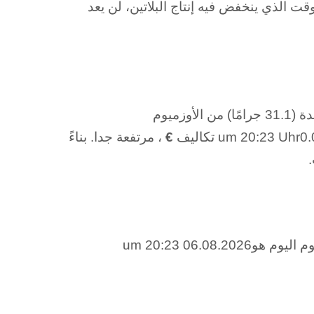
الذي ينخفض ​​فيه إنتاج البلاتين، لن يعد
بدأت التجارة العالمية في الأوزميوم المتبلور في عام 2014. تبلغ تكلفة أونصة تروي واحدة (31.1 جرامًا) من الأوزميوم
€
، مرتفعة جدا. بناءً
سعر الأوزميوم أعلى من سعر الذهب، لأن سعر الأوزميوم لجرام واحد من الأوزميوم اليوم هو06.08.2026 um 20:23