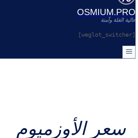
OSMIUM.PRO
عالية الغلة وآمنة
[weglot_switcher]
سعر الأوزميوم