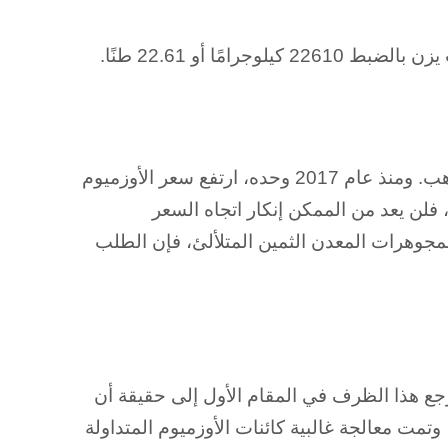
منذ بدء التداول في عام 2014، كان أداء الأوزميوم أكثر إيجابية بشكل ملحوظ من الذهب. ومنذ عام 2017 وحده، ارتفع سعر الأوزميوم
ر أيضًا حقيقة أنه سيتم استخراج آخر أوزميوم في غضون 8 سنوات تقريبًا، فلن يعد من الممكن إنكار اتجاه السعر
وهرات المعدن الثمين المتلألئ، فإن الطلب
رجع هذا الظرف في المقام الأول إلى حقيقة أن
زيادة حتى ذلك الحين، وتمت معالجة غالبية كائنات الأوزميوم المتداولة